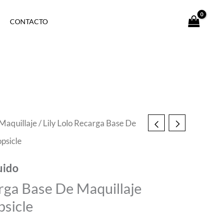
CONTACTO
Maquillaje
/ Lily Lolo Recarga Base De
psicle
uido
arga Base De Maquillaje
sicle