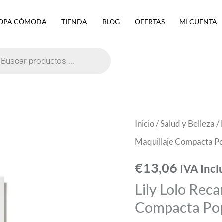
OPA CÓMODA
TIENDA
BLOG
OFERTAS
MI CUENTA
eda
ctos
Lily
Inicio
/
Salud y Belleza
/
Lolo
Maquillaje Compacta Po
Recarga
€
13,06
IVA Incl
Base
Lily Lolo Rec
De
Compacta Pop
Maquillaje