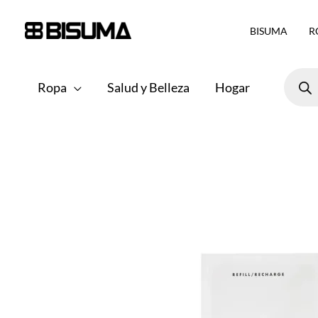
Ir
BISUMA
R
al
contenido
Búsqu
de
Ropa
Salud y Belleza
Hogar
produ