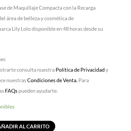
ase de Maquillaje Compacta con la Recarga
el área de belleza y cosmética de
marca Lily Lolo disponible en 48 horas desde su
nes
istrarte consulta nuestra
Política de Privacidad
y
oce nuestras
Condiciones de Venta.
Para
ras
FAQs
pueden ayudarte.
onibles
AÑADIR AL CARRITO