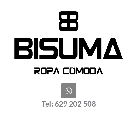
W
h
a
Tel: 629 202 508
t
s
a
p