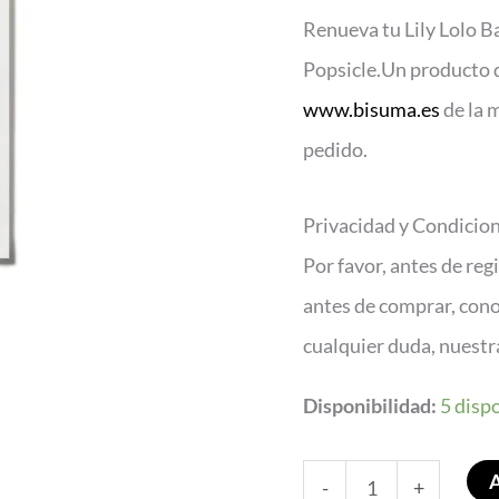
Compacta
Renueva tu Lily Lolo B
Popsicle
Popsicle.Un producto d
cantidad
www.bisuma.es
de la 
pedido.
Privacidad y Condicio
Por favor, antes de reg
antes de comprar, con
cualquier duda, nuest
Disponibilidad:
5 disp
-
+