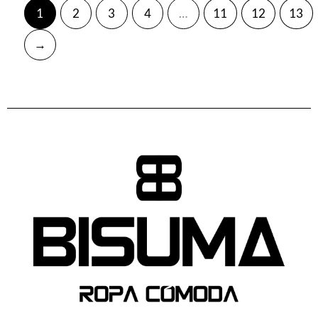
CHOCOLATE
1
2
3
4
…
11
12
13
Chocolate / Beige
→
CORAL FLUOR
Creamy pink
CRUDO
Cuerda
Dark Beige
Denim
DENIM VAQUERO
DENIM VIGORE
Dune
EBANO
EBANO/TURQUESA
French marino