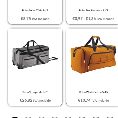
Burdeos
Bolsa Soho 67 de Sol’S
Bolsa Stockholm de Sol’S
CAMEL
€
8,75
€
0,97
-
€
1,36
IVA Incluido
IVA Incluido
Camo
Camo / Azul royal
Camouflage
CAMUFLAJE
BOSQUE
Candy Pink/OffW
Caqui
Caqui intenso
CarboGrey/Black
Bolsa Voyager de Sol’S
Bolsa Week-End de Sol’S
€
26,82
€
10,74
IVA Incluido
IVA Incluido
Carbon Grey
CELESTE