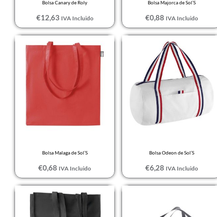
Bolsa Canary de Roly
Bolsa Majorca de Sol’S
8
Black
€
12,63
€
0,88
IVA Incluido
IVA Incluido
8/10
Black/Khaki
9 MESES
Black/Royal
9/10
BLANCO
KIDS
Blanco / Amarillo
L
Neón
M
Blanco / Azul
M-L
marino
S
Blanco / Azul royal
Bolsa Malaga de Sol’S
Bolsa Odeon de Sol’S
S/M
Blanco / French
€
0,68
€
6,28
IVA Incluido
IVA Incluido
TALLA ÚNICA
marino
ADULTO
Blanco / Naranja
TUN
fluor