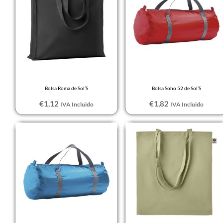
U
Blanco / Neón coral
UNICA
Blanco / Verde
XL
Neón
XL-2XL
BLANCO CENIZA
XS
VIGORE
Bolsa Roma de Sol’S
Bolsa Soho 52 de Sol’S
XS-S
Blanco reciclado
€
1,12
€
1,82
IVA Incluido
IVA Incluido
XXL
BLANCO VINTAGE
Rango
XXS
BLANCO/MARINO
de
BLANCO/NEGRO
precios:
desde
BLANCO/ROJO
€0,97
hasta
BLANCO/VERDE
€1,36
TROPICAL
Brown