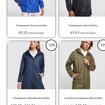
Chubasquero Escocia de Roly
Chubasquero Island de Roly
€
9,93
€
9,93
IVA Incluido
IVA Incluido
Rango
El
El
-12%
-12
de
precio
precio
precios:
original
actual
desde
era:
es:
€40,49
€46,06.
€40,49.
hasta
€46,06
Chubasquero Sitka Woman de Roly
Increible Chubasquero Sitka de Roly