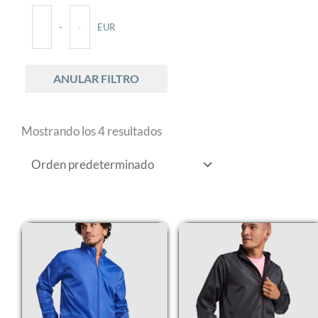
L
ROJO
Chubasqueros
(4)
-
EUR
M
ROYAL
Minimum Price
Maximum Price
S
VERDE MILITAR
ANULAR FILTRO
XL
OSCURO
Mostrando los 4 resultados