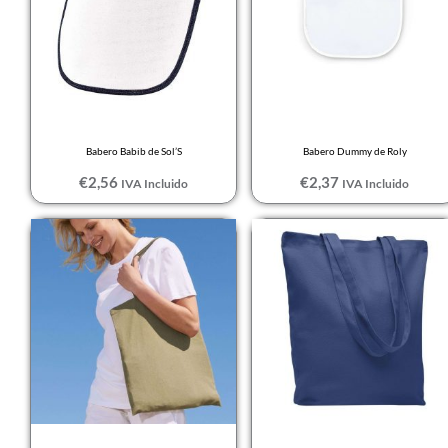
BLANCO
Blanco / Amarillo
Neón
Blanco / Aqua
Babero Babib de Sol’S
Babero Dummy de Roly
Blanco / Azul royal
€
2,56
€
2,37
IVA Incluido
IVA Incluido
Blanco / French
marino
Blanco / Fucsia
Blanco / Gris
mezcla
Blanco / Naranja
fluor
Blanco / Neón coral