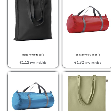
Gris oscuro /
Naranja
Gris puro
Gris urbano
GRIS VIGORE
Light orange
LIMA
Bolsa Roma de Sol’S
Bolsa Soho 52 de Sol’S
Limón
€
1,12
€
1,82
IVA Incluido
IVA Incluido
MARINO
Rango
de
Medium orange
precios:
Mezcla de antracita
desde
€0,97
Mezcla de gris
hasta
€1,36
Mezcla de Noche