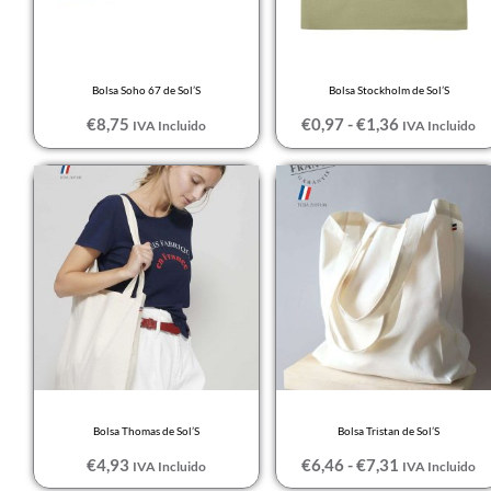
MORADO
Morado oscuro
NARANJA
Bolsa Soho 67 de Sol’S
Bolsa Stockholm de Sol’S
NARANJA FLUOR
€
8,75
€
0,97
-
€
1,36
IVA Incluido
IVA Incluido
NARANJA
Rango
FLUOR/NEGRO
de
precios:
Natural
desde
€6,46
NEGRO
hasta
€7,31
Negro / Amarillo
Negro profundo
NEGRO VIGORE
NEGRO/
Bolsa Thomas de Sol’S
Bolsa Tristan de Sol’S
AMARILLO FLUOR
€
4,93
€
6,46
-
€
7,31
IVA Incluido
IVA Incluido
NEGRO/ROJO