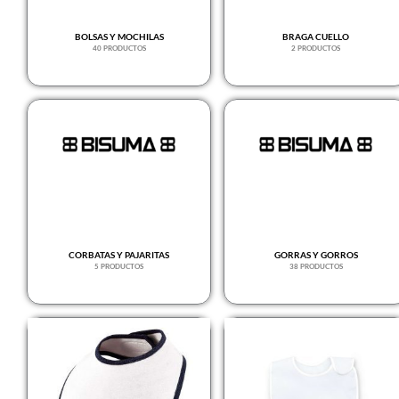
AZUL DENIM
Azul jaspeado
BOLSAS Y MOCHILAS
BRAGA CUELLO
40 PRODUCTOS
2 PRODUCTOS
AZUL LAB
Azul marino
AZUL OCEANO
Azul royal
Azul royal / Blanco
Azul royal / Neón
coral
CORBATAS Y PAJARITAS
GORRAS Y GORROS
5 PRODUCTOS
38 PRODUCTOS
BEIGE
Beige / Blanco
Beige matizado
Black/Khaki
Black/Royal