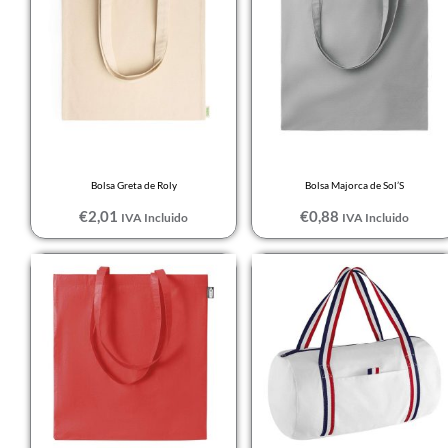
Caqui
Carbon Grey
Chocolate / Beige
CORAL FLUOR
Creamy pink
Bolsa Greta de Roly
Bolsa Majorca de Sol’S
CRUDO
€
2,01
€
0,88
IVA Incluido
IVA Incluido
Cuerda
Denim
DENIM VIGORE
Dune
EBANO
French marino
French marino /