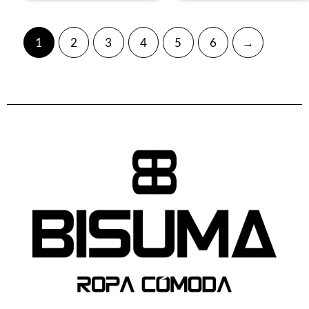
Neón coral
1
2
3
4
5
6
→
Noche
NOGAL
Peach
PISTACHO
PLOMO OSCURO
PURPURA
ROJO
Rojo vivo
ROJO/BLANCO
Rosa
Rosa / Blanco
ROSA CLARO