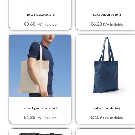
Blanco
Bolsa Malaga de Sol’S
Bolsa Odeon de Sol’S
French Marino /
€
0,68
€
6,28
IVA Incluido
IVA Incluido
Naranja fluor
French navy /
Bright red
FUCSIA
Grafito
GRANATE VIGORE
GRIS
Gris mezcla
GRIS OSCURO
Bolsa Organic Zen de Sol’S
Bolsa Orson de Roly
€
1,85
€
2,09
Gris oscuro / Gris
IVA Incluido
IVA Incluido
claro