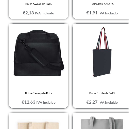
Bolsa Awake de Sol’S
Bolsa Bali de Sol’S
Blanco / Verde
€
2,18
€
1,91
IVA Incluido
IVA Incluido
manzana
Blanco / Verde
Neón
BLANCO/NEGRO
BLANCO/ROJO
Burdeos
Ca Grey/ShBeige
Camo
Bolsa Canary de Roly
Bolsa Etoile de Sol’S
Camouflage
€
12,63
€
2,27
IVA Incluido
IVA Incluido
CAMUFLAJE
BOSQUE
Candy Pink/OffW