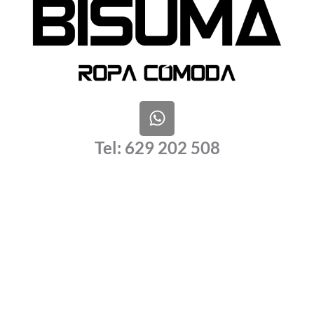
W
h
a
Tel: 629 202 508
t
s
a
p
p