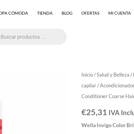
OPA CÓMODA
TIENDA
BLOG
OFERTAS
MI CUENTA
eda
ctos
Wella
Inicio
/
Salud y Belleza
/
Invigo
capilar
/
Acondicionado
Color
Conditioner Coarse Ha
Brilliance
€
25,31
IVA Incl
Conditioner
Wella Invigo Color Br
Coarse