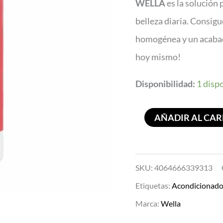
WELLA
es la solución 
Hair
belleza diaria. Consig
1000ml
homogénea y un acabad
cantidad
hoy mismo!
Disponibilidad:
1 disp
AÑADIR AL CAR
SKU:
4064666339313
Etiquetas:
Acondicionado
Marca:
Wella