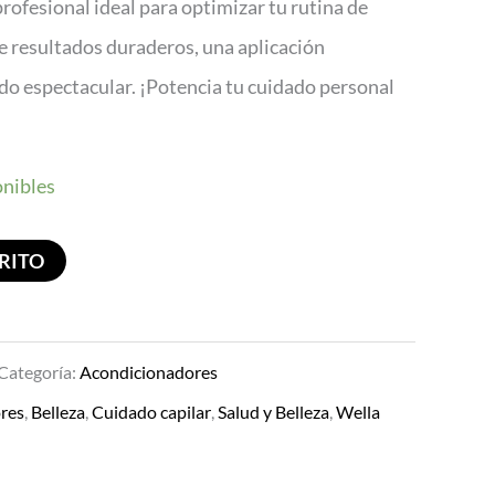
profesional ideal para optimizar tu rutina de
ue resultados duraderos, una aplicación
o espectacular. ¡Potencia tu cuidado personal
onibles
RITO
Categoría:
Acondicionadores
res
,
Belleza
,
Cuidado capilar
,
Salud y Belleza
,
Wella