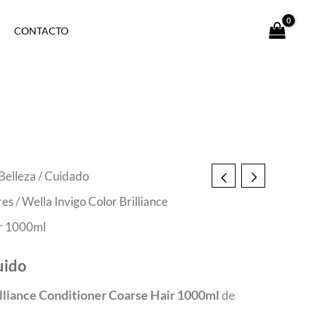
CONTACTO
Belleza
/
Cuidado
res
/ Wella Invigo Color Brilliance
ir 1000ml
uido
illiance Conditioner Coarse Hair 1000ml
de