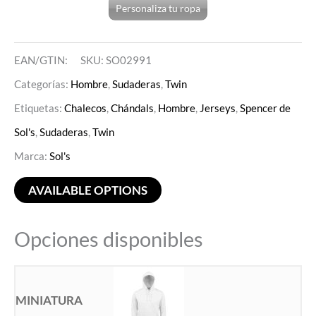
Personaliza tu ropa
EAN/GTIN:
SKU:
SO02991
Categorías:
Hombre
,
Sudaderas
,
Twin
Etiquetas:
Chalecos
,
Chándals
,
Hombre
,
Jerseys
,
Spencer de
Sol's
,
Sudaderas
,
Twin
Marca:
Sol's
AVAILABLE OPTIONS
Opciones disponibles