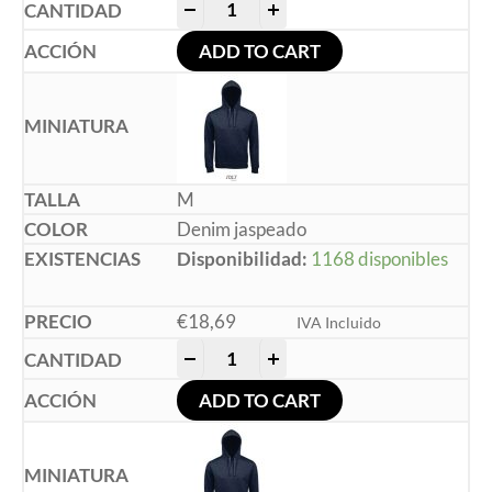
-
+
ADD TO CART
M
Denim jaspeado
Disponibilidad:
1168 disponibles
€
18,69
IVA Incluido
-
+
ADD TO CART