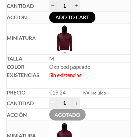
-
+
ADD TO CART
M
Oxblood jaspeado
Sin existencias
€
19,24
IVA Incluido
-
+
AGOTADO