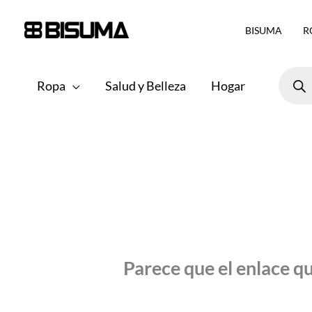
Ir
BISUMA
R
al
contenido
Búsqu
de
Ropa
Salud y Belleza
Hogar
produ
Parece que el enlace q