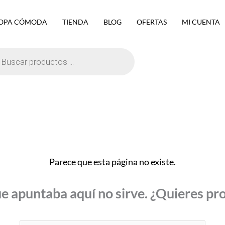
OPA CÓMODA
TIENDA
BLOG
OFERTAS
MI CUENTA
eda
ctos
Parece que esta página no existe.
ue apuntaba aquí no sirve. ¿Quieres p