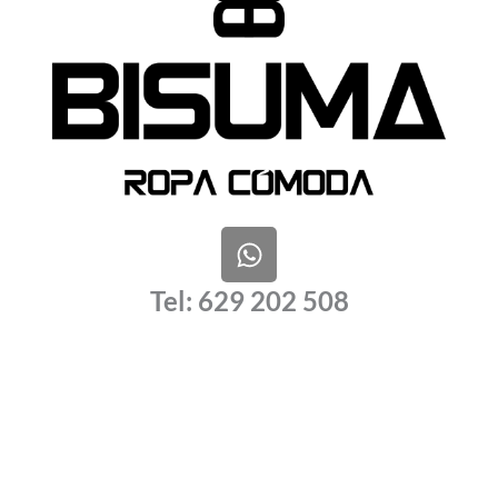
W
h
a
Tel: 629 202 508
t
s
a
p
p