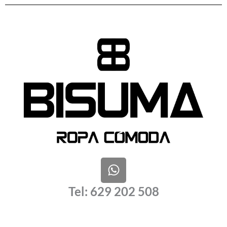
W
h
a
Tel: 629 202 508
t
s
a