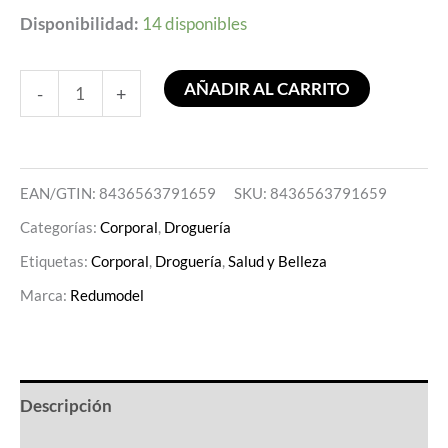
Disponibilidad:
14 disponibles
AÑADIR AL CARRITO
-
+
EAN/GTIN: 8436563791659
SKU:
8436563791659
Categorías:
Corporal
,
Droguería
Etiquetas:
Corporal
,
Droguería
,
Salud y Belleza
Marca:
Redumodel
Descripción