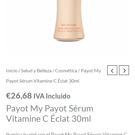
30ml
cantidad
Inicio
/
Salud y Belleza
/
Cosmética
/ Payot My
Payot Sérum Vitamine C Éclat 30ml
€
26,68
IVA Incluido
Payot My Payot Sérum
Vitamine C Éclat 30ml
Ilumina tu piel con el Payot My Payot Sérum Vitamine C