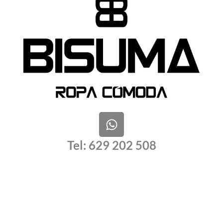
W
h
a
Tel: 629 202 508
t
s
a
p
p