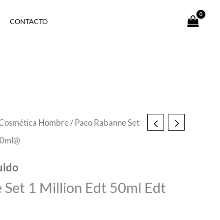
CONTACTO
Cosmética Hombre
/ Paco Rabanne Set
 50ml@
uido
Set 1 Million Edt 50ml Edt