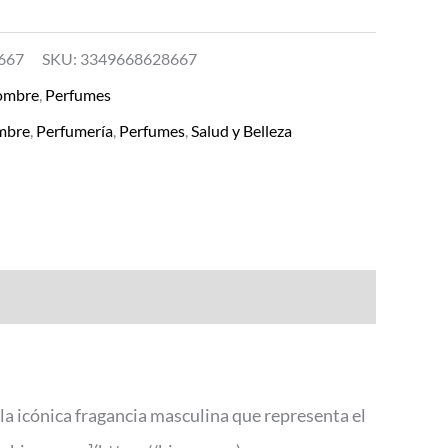
667
SKU:
3349668628667
ombre
,
Perfumes
mbre
,
Perfumería
,
Perfumes
,
Salud y Belleza
la icónica fragancia masculina que representa el