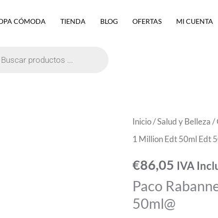
OPA CÓMODA
TIENDA
BLOG
OFERTAS
MI CUENTA
eda
ctos
Paco
Inicio
/
Salud y Belleza
/
Rabanne
1 Million Edt 50ml Edt
Set
€
86,05
IVA Incl
1
Paco Rabanne 
Million
50ml@
Edt