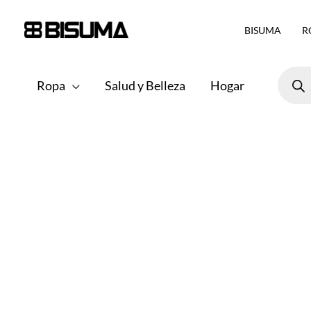
Ir
BISUMA
R
al
contenido
Búsqu
de
Ropa
Salud y Belleza
Hogar
produ