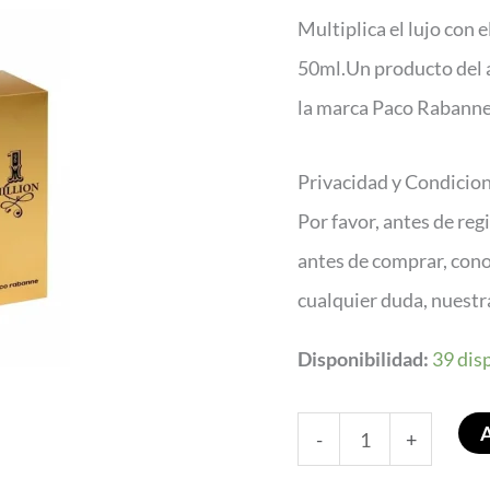
50ml
Multiplica el lujo con
Edt
50ml.Un producto del á
50ml@
la marca Paco Rabanne 
cantidad
Privacidad y Condicio
Por favor, antes de reg
antes de comprar, con
cualquier duda, nuest
Disponibilidad:
39 dis
-
+