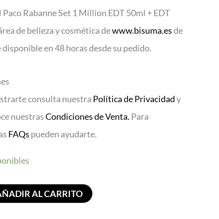
 el Paco Rabanne Set 1 Million EDT 50ml + EDT
rea de belleza y cosmética de
www.bisuma.es
de
disponible en 48 horas desde su pedido.
nes
istrarte consulta nuestra
Política de Privacidad
y
oce nuestras
Condiciones de Venta.
Para
ras
FAQs
pueden ayudarte.
ponibles
AÑADIR AL CARRITO