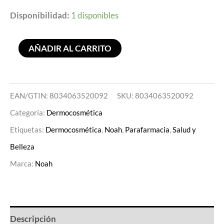
Disponibilidad:
1 disponibles
AÑADIR AL CARRITO
EAN/GTIN: 8034063520092
SKU:
8034063520092
Categoría:
Dermocosmética
Etiquetas:
Dermocosmética
,
Noah
,
Parafarmacia
,
Salud y
Belleza
Marca:
Noah
Descripción