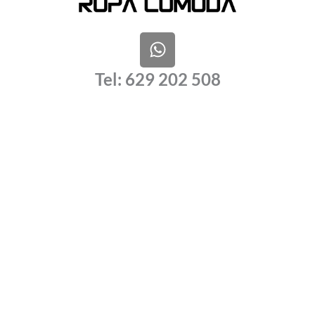
W
h
a
Tel: 629 202 508
t
s
a
p
p