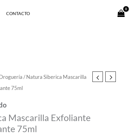
CONTACTO
Droguería
/ Natura Siberica Mascarilla
cante 75ml
ido
ca Mascarilla Exfoliante
ante 75ml