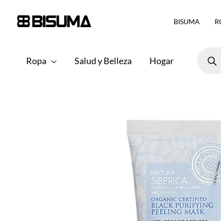
Ir
BISUMA
R
al
contenido
Búsqu
de
Ropa
Salud y Belleza
Hogar
produ