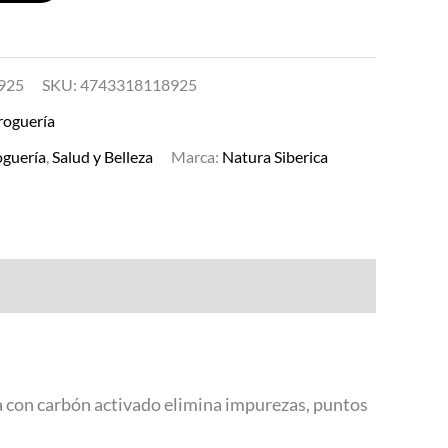
925
SKU:
4743318118925
roguería
guería
,
Salud y Belleza
Marca:
Natura Siberica
lla con carbón activado elimina impurezas, puntos