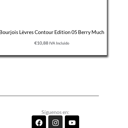
Bourjois Lèvres Contour Edition 05 Berry Much
€
10,88
IVA Incluido
Síguenos en:
F
I
Y
a
n
o