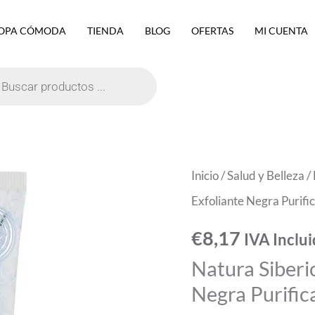
OPA CÓMODA
TIENDA
BLOG
OFERTAS
MI CUENTA
eda
ctos
Natura
Inicio
/
Salud y Belleza
/
Siberica
Exfoliante Negra Purifi
Mascarilla
€
8,17
IVA Inclu
Exfoliante
Natura Siberi
Negra
Negra Purific
Purificante