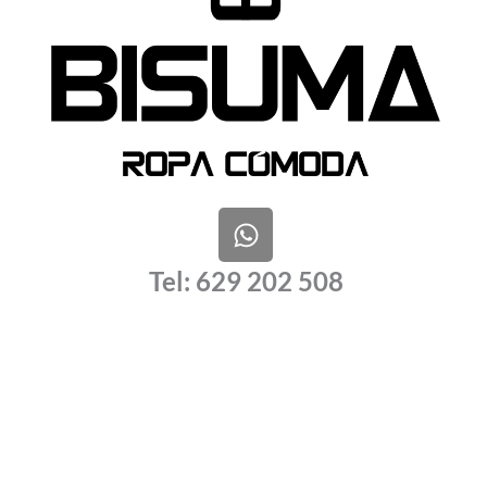
W
h
a
Tel: 629 202 508
t
s
a
p
p