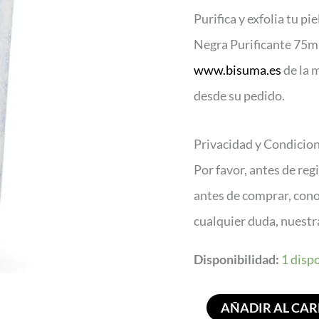
75ml
Purifica y exfolia tu pi
cantidad
Negra Purificante 75ml
www.bisuma.es
de la 
desde su pedido.
Privacidad y Condicio
Por favor, antes de reg
antes de comprar, con
cualquier duda, nuest
Disponibilidad:
1 disp
AÑADIR AL CAR