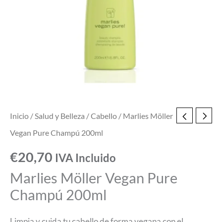
Inicio
/
Salud y Belleza
/
Cabello
/ Marlies Möller
Vegan Pure Champú 200ml
€
20,70
IVA Incluido
Marlies Möller Vegan Pure
Champú 200ml
Limpia y cuida tu cabello de forma vegana con el