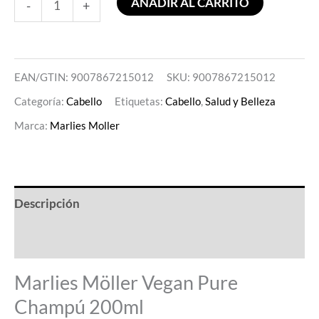
AÑADIR AL CARRITO
-
+
EAN/GTIN: 9007867215012
SKU:
9007867215012
Categoría:
Cabello
Etiquetas:
Cabello
,
Salud y Belleza
Marca:
Marlies Moller
Descripción
Valoraciones (0)
Marlies Möller Vegan Pure
Champú 200ml