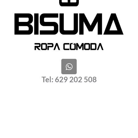
W
h
a
Tel: 629 202 508
t
s
a
p
p