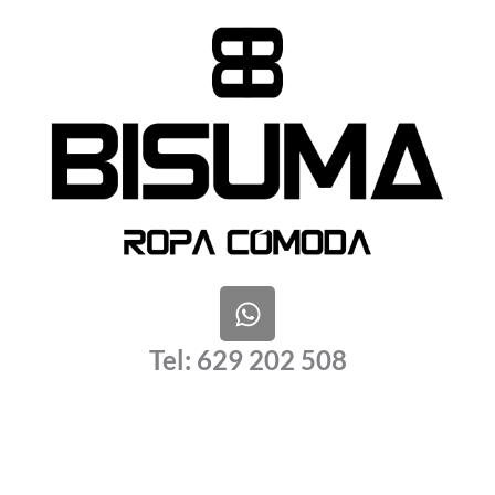
W
h
a
Tel: 629 202 508
t
s
a
p
p