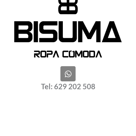
W
h
a
Tel: 629 202 508
t
s
a
p
p