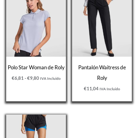
de
precios:
desde
€6,81
hasta
€9,80
Polo Star Woman de Roly
Pantalón Waitress de
Roly
€
6,81
-
€
9,80
IVA Incluido
€
11,04
IVA Incluido