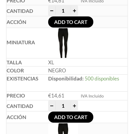
€
14,61
IVA Incluido
-
+
ADD TO CART
XL
NEGRO
Disponibilidad:
500 disponibles
€
14,61
IVA Incluido
-
+
ADD TO CART