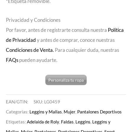
*Etiqueta removible.
Privacidad y Condiciones
Por favor, antes de registrarte consulta nuestra
Política
de Privacidad
y antes de comprar, conoce nuestras
Condiciones de Venta.
Para cualquier duda, nuestras
FAQs
pueden ayudarte.
Personaliza tu ropa
EAN/GTIN:
SKU:
LG0459
Categorías:
Leggins y Mallas
,
Mujer
,
Pantalones Deportivos
Etiquetas:
Adelaida de Roly
,
Faldas
,
Leggins
,
Leggins y
Mallas
,
Mujer
,
Pantalones
,
Pantalones Deportivos
,
Sport