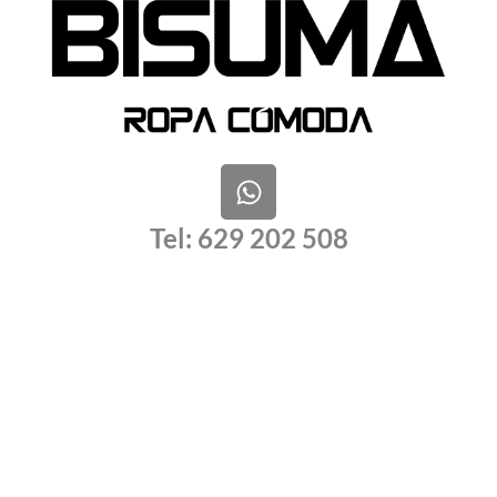
W
h
a
Tel: 629 202 508
t
s
a
p
p