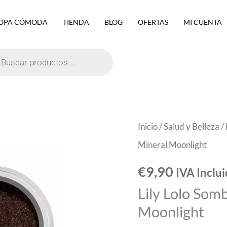
OPA CÓMODA
TIENDA
BLOG
OFERTAS
MI CUENTA
eda
ctos
Lily
Inicio
/
Salud y Belleza
/
Lolo
Mineral Moonlight
Sombra
€
9,90
IVA Inclu
De
Lily Lolo Som
Ojos
Moonlight
Mineral