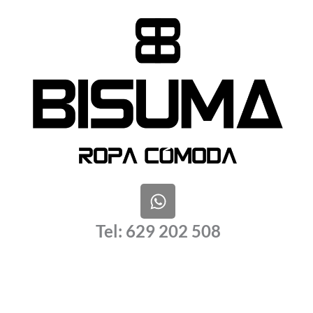
W
h
a
Tel: 629 202 508
t
s
a
p