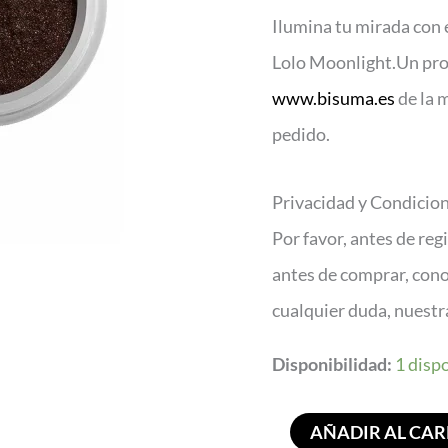
Moonlight
Ilumina tu mirada con e
cantidad
Lolo Moonlight.Un prod
www.bisuma.es
de la 
pedido.
Privacidad y Condicio
Por favor, antes de reg
antes de comprar, con
cualquier duda, nuest
Disponibilidad:
1 disp
AÑADIR AL CAR