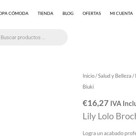
OPA CÓMODA
TIENDA
BLOG
OFERTAS
MI CUENTA
eda
ctos
Lily
Inicio
/
Salud y Belleza
/
Lolo
Biuki
Brocha
€
16,27
IVA Incl
Abanico
Lily Lolo Bro
Biuki
cantidad
Logra un acabado profe