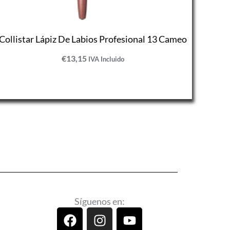
Collistar Lápiz De Labios Profesional 13 Cameo
€
13,15
IVA Incluido
Síguenos en:
F
I
Y
a
n
o