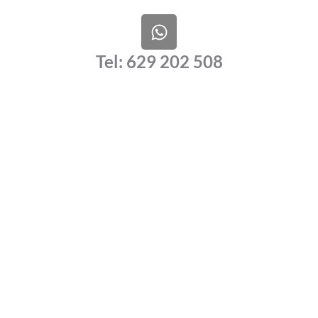
W
h
a
Tel: 629 202 508
t
s
a
p
p