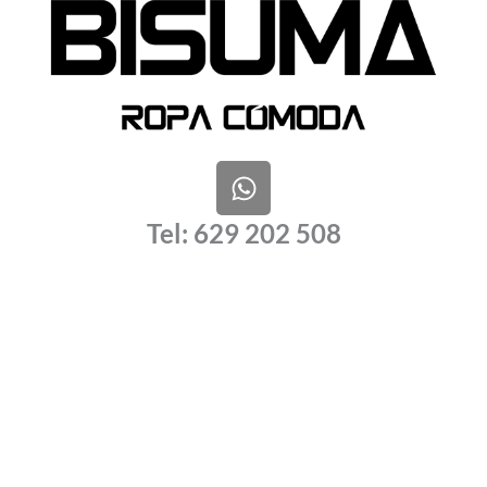
W
h
a
Tel: 629 202 508
t
s
a
p
p