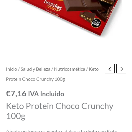
Inicio
/
Salud y Belleza
/
Nutricosmética
/ Keto
Protein Choco Crunchy 100g
€
7,16
IVA Incluido
Keto Protein Choco Crunchy
100g
Añade un toque crujiente y dulce a tu dieta con Keto