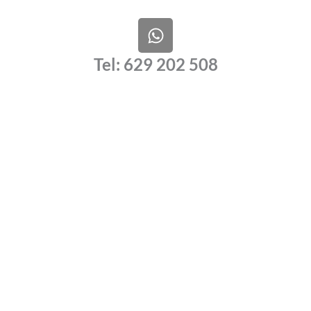
W
h
a
Tel: 629 202 508
t
s
a
p
p