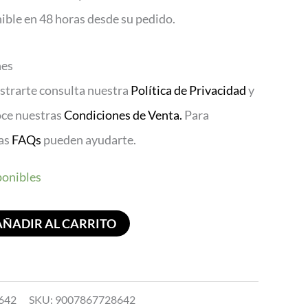
ible en 48 horas desde su pedido.
nes
istrarte consulta nuestra
Política de Privacidad
y
oce nuestras
Condiciones de Venta.
Para
ras
FAQs
pueden ayudarte.
ponibles
AÑADIR AL CARRITO
642
SKU:
9007867728642