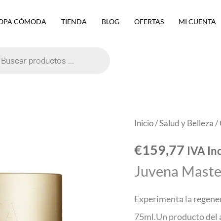
OPA CÓMODA
TIENDA
BLOG
OFERTAS
MI CUENTA
eda
ctos
Juvena
Inicio
/
Salud y Belleza
/
Mastercream
€
159,77
IVA In
75ml
Juvena Mast
cantidad
Experimenta la regene
75ml.Un producto del á