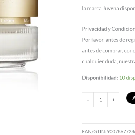
la marca Juvena dispon
Privacidad y Condicio
Por favor, antes de reg
antes de comprar, con
cualquier duda, nuest
Disponibilidad:
10 dis
-
+
EAN/GTIN: 9007867728