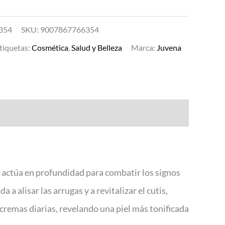
354
SKU:
9007867766354
tiquetas:
Cosmética
,
Salud y Belleza
Marca:
Juvena
 actúa en profundidad para combatir los signos
a alisar las arrugas y a revitalizar el cutis,
cremas diarias, revelando una piel más tonificada