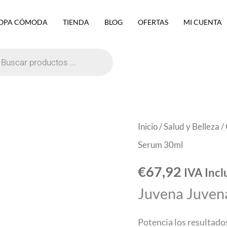
OPA CÓMODA
TIENDA
BLOG
OFERTAS
MI CUENTA
eda
ctos
Juvena
Inicio
/
Salud y Belleza
/
Juvenance
Serum 30ml
Epigen
€
67,92
IVA Incl
Serum
Juvena Juven
30ml
cantidad
Potencia los resultado