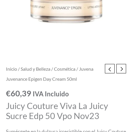
Inicio
/
Salud y Belleza
/
Cosmética
/ Juvena
Juvenance Epigen Day Cream 50ml
€
60,39
IVA Incluido
Juicy Couture Viva La Juicy
Sucre Edp 50 Vpo Nov23
Sumérgete en la dulzura irresistible con el Juicy Couture