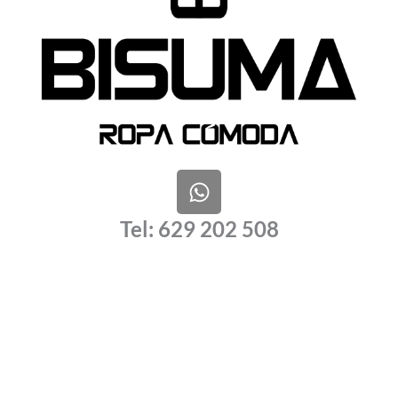
W
h
a
Tel: 629 202 508
t
s
a
p
p