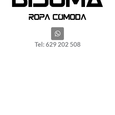
W
h
a
Tel: 629 202 508
t
s
a
p
p