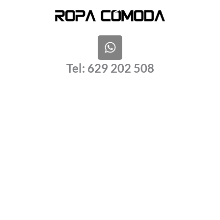
W
h
a
Tel: 629 202 508
t
s
a
p
p