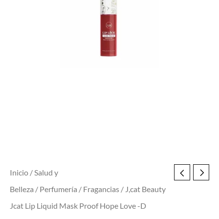
Hope
Love
-
D
cantidad
Inicio
/
Salud y
Belleza
/
Perfumería
/
Fragancias
/ J,cat Beauty
Jcat Lip Liquid Mask Proof Hope Love -D