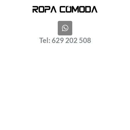
W
h
a
Tel: 629 202 508
t
s
a
p
p