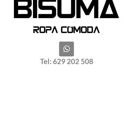
W
h
a
Tel: 629 202 508
t
s
a
p
p