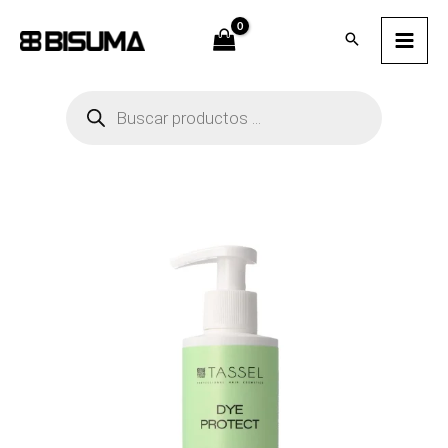
Ir
al
contenido
Búsqueda
de
productos
Eurostil
Tassel
Locion
Capsilar
Color
200ml
cantidad