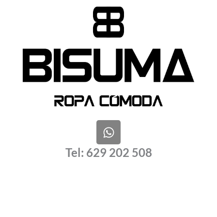
W
h
a
Tel: 629 202 508
t
s
a
p
p