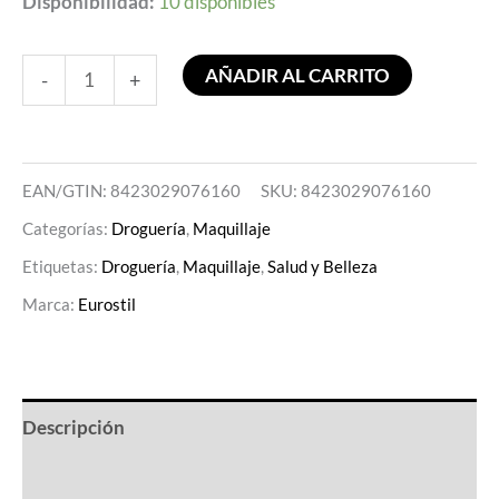
Disponibilidad:
10 disponibles
AÑADIR AL CARRITO
-
+
EAN/GTIN: 8423029076160
SKU:
8423029076160
Categorías:
Droguería
,
Maquillaje
Etiquetas:
Droguería
,
Maquillaje
,
Salud y Belleza
Marca:
Eurostil
Descripción
Valoraciones (0)