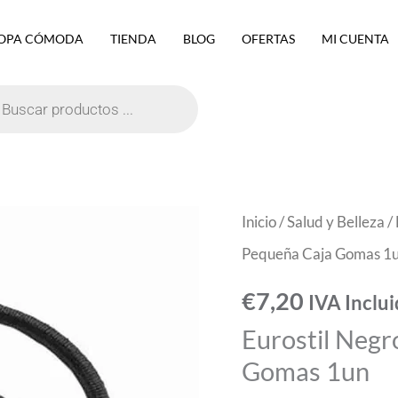
OPA CÓMODA
TIENDA
BLOG
OFERTAS
MI CUENTA
eda
ctos
Eurostil
Inicio
/
Salud y Belleza
/
Negro
Pequeña Caja Gomas 1
Negro
€
7,20
IVA Inclu
Colita
Eurostil Negr
Pequeña
Gomas 1un
Caja