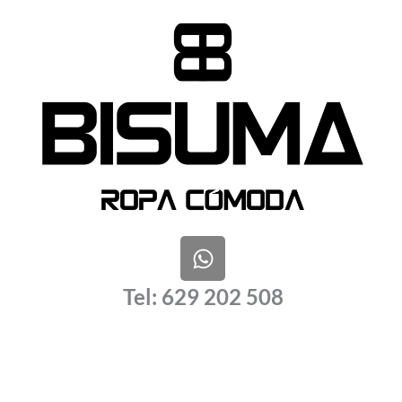
W
h
a
Tel: 629 202 508
t
s
a
p