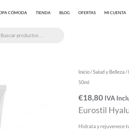
OPA CÓMODA
TIENDA
BLOG
OFERTAS
MI CUENTA
eda
ctos
Eurostil
Inicio
/
Salud y Belleza
/
Hyaluronic
50ml
Crema
€
18,80
IVA Incl
50ml
Eurostil Hya
cantidad
Hidrata y rejuvenece t