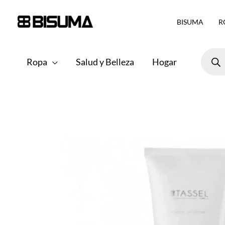
Ir
BISUMA
R
al
contenido
Búsqu
de
Ropa
Salud y Belleza
Hogar
produ