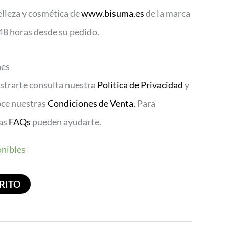
elleza y cosmética de
www.bisuma.es
de la marca
 48 horas desde su pedido.
nes
istrarte consulta nuestra
Política de Privacidad
y
oce nuestras
Condiciones de Venta.
Para
ras
FAQs
pueden ayudarte.
onibles
RITO