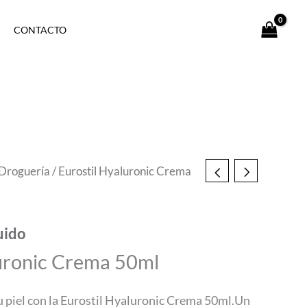
CONTACTO
Droguería
/ Eurostil Hyaluronic Crema
uido
luronic Crema 50ml
u piel con la Eurostil Hyaluronic Crema 50ml.Un