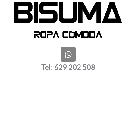
W
h
a
Tel: 629 202 508
t
s
a
p
p