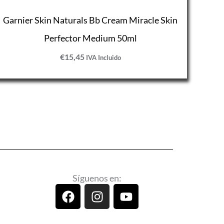
Garnier Skin Naturals Bb Cream Miracle Skin
Perfector Medium 50ml
€
15,45
IVA Incluido
Síguenos en:
F
I
Y
a
n
o
c
s
u