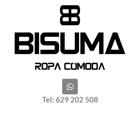
W
h
a
Tel: 629 202 508
t
s
a
p
p