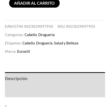
AÑADIR AL CARRITO
EAN/GTIN: 8423029097950
SKU:
8423029097950
Categorías:
Cabello
,
Droguería
Etiquetas:
Cabello
,
Droguería
,
Salud y Belleza
Marca:
Eurostil
Descripción
Valoraciones (0)
«