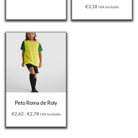
€
3,18
IVA Incluido
Rango
de
precios:
desde
€2,62
hasta
€2,78
Peto Roma de Roly
€
2,62
-
€
2,78
IVA Incluido