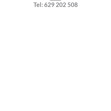
a
Tel: 629 202 508
t
s
a
p
p