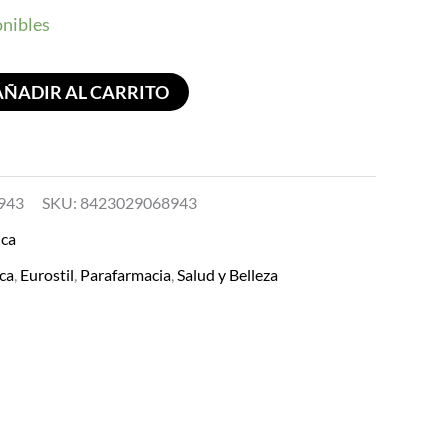
onibles
AÑADIR AL CARRITO
943
SKU:
8423029068943
ca
ca
,
Eurostil
,
Parafarmacia
,
Salud y Belleza