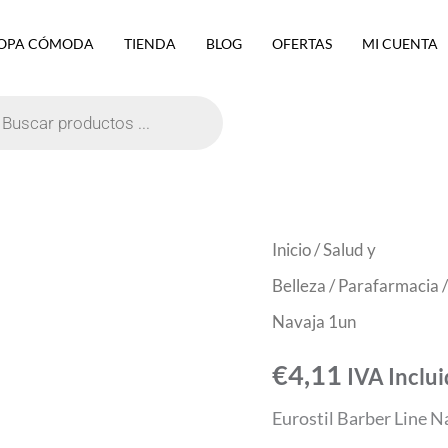
OPA CÓMODA
TIENDA
BLOG
OFERTAS
MI CUENTA
eda
ctos
Eurostil
Inicio
/
Salud y
Barber
Belleza
/
Parafarmacia
Line
Navaja 1un
Navaja
€
4,11
IVA Inclu
1un
Eurostil Barber Line Na
cantidad