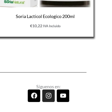
Soria Lacticol Ecologico 200ml
€
10,22
IVA Incluido
Síguenos en:
F
I
Y
a
n
o
c
s
u
e
t
t