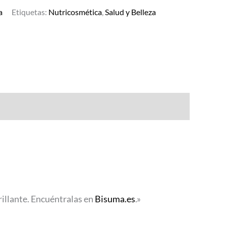
a
Etiquetas:
Nutricosmética
,
Salud y Belleza
rillante. Encuéntralas en
Bisuma.es
.»