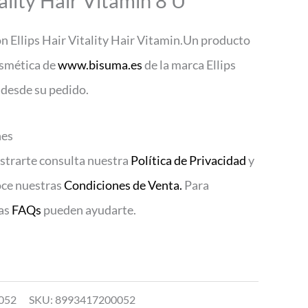
tality Hair Vitamin 8 U
on Ellips Hair Vitality Hair Vitamin.Un producto
osmética de
www.bisuma.es
de la marca Ellips
 desde su pedido.
nes
istrarte consulta nuestra
Política de Privacidad
y
oce nuestras
Condiciones de Venta.
Para
ras
FAQs
pueden ayudarte.
052
SKU:
8993417200052