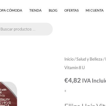
OPA CÓMODA
TIENDA
BLOG
OFERTAS
MI CUENTA
eda
ctos
Inicio
/
Salud y Belleza
/
Vitamin 8 U
€
4,82
IVA Inclu
«