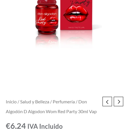
30ml
Vap
cantidad
Inicio
/
Salud y Belleza
/
Perfumería
/ Don
Algodón D Algodon Wom Red Party 30ml Vap
€
6,24
IVA Incluido