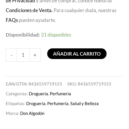
de Privacidad
y antes de comprar, conoce nuestras
Condiciones de Venta.
Para cualquier duda, nuestras
FAQs
pueden ayudarte.
Disponibilidad:
31 disponibles
AÑADIR AL CARRITO
-
+
EAN/GTIN: 8436559719155
SKU:
8436559719155
Categorías:
Droguería
,
Perfumería
Etiquetas:
Droguería
,
Perfumería
,
Salud y Belleza
Marca:
Don Algodón