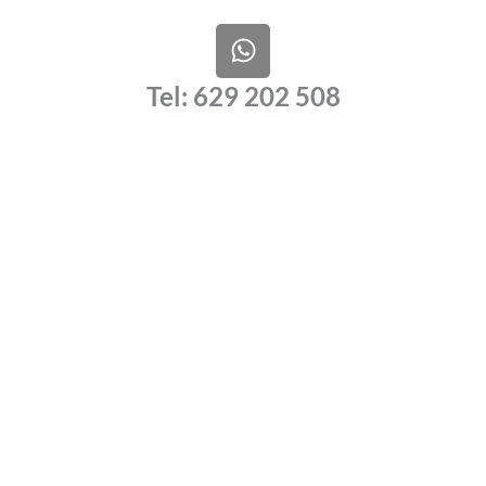
W
h
a
Tel: 629 202 508
t
s
a
p
p