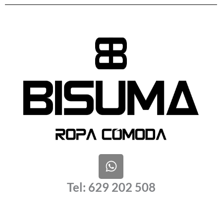
W
h
a
Tel: 629 202 508
t
s
a