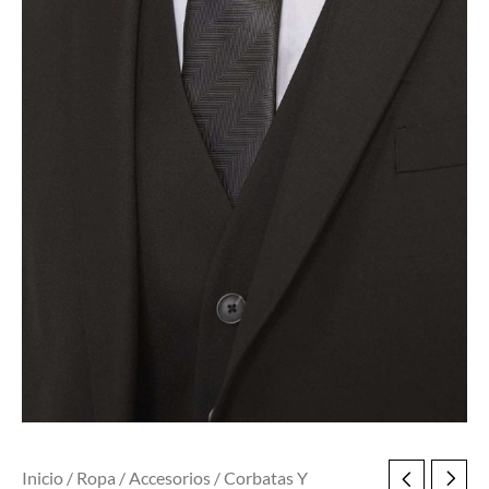
Inicio
/
Ropa
/
Accesorios
/
Corbatas Y