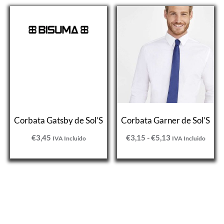
Rango
de
precios:
desde
€3,15
hasta
€5,13
Corbata Gatsby de Sol’S
Corbata Garner de Sol’S
€
3,45
€
3,15
-
€
5,13
IVA Incluido
IVA Incluido