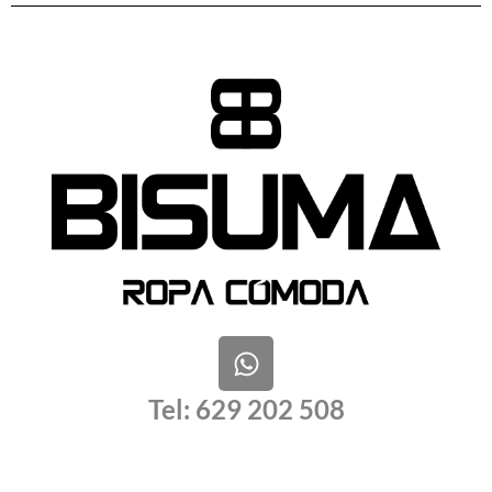
W
h
a
Tel: 629 202 508
t
s
a