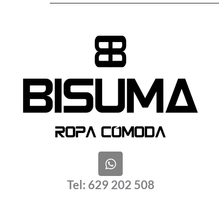
W
h
a
Tel: 629 202 508
t
s
a