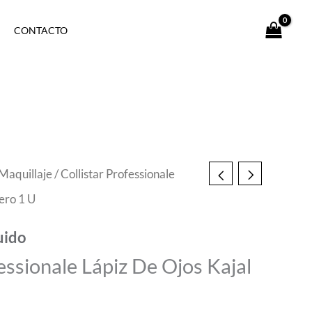
CONTACTO
Maquillaje
/ Collistar Professionale
ero 1 U
uido
essionale Lápiz De Ojos Kajal