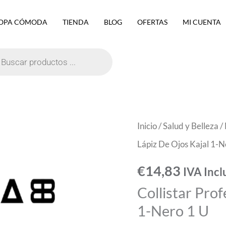
OPA CÓMODA
TIENDA
BLOG
OFERTAS
MI CUENTA
eda
ctos
Collistar
Inicio
/
Salud y Belleza
/
Professionale
Lápiz De Ojos Kajal 1-N
Lápiz
€
14,83
IVA Incl
De
Collistar Prof
Ojos
1-Nero 1 U
Kajal