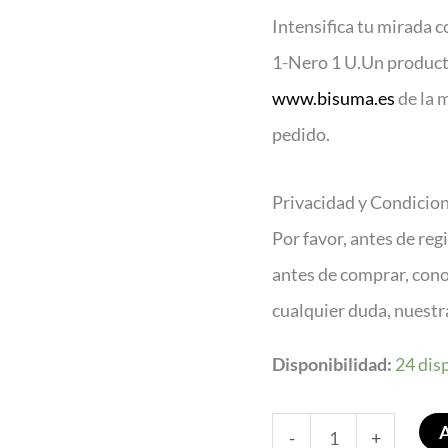
1-
Intensifica tu mirada c
Nero
1-Nero 1 U.Un producto
1
www.bisuma.es
de la 
U
pedido.
cantidad
Privacidad y Condicio
Por favor, antes de reg
antes de comprar, con
cualquier duda, nuest
Disponibilidad:
24 dis
-
+