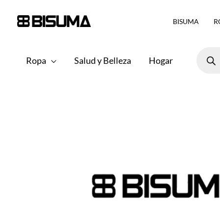
Ir
BISUMA
R
al
contenido
Búsqu
de
Ropa
Salud y Belleza
Hogar
produ