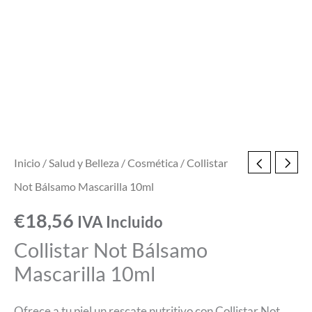
Inicio
/
Salud y Belleza
/
Cosmética
/ Collistar
Not Bálsamo Mascarilla 10ml
€
18,56
IVA Incluido
Collistar Not Bálsamo
Mascarilla 10ml
Ofrece a tu piel un rescate nutritivo con Collistar Not