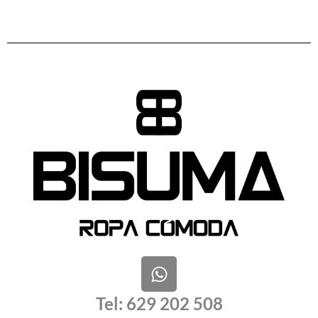
W
h
a
Tel: 629 202 508
t