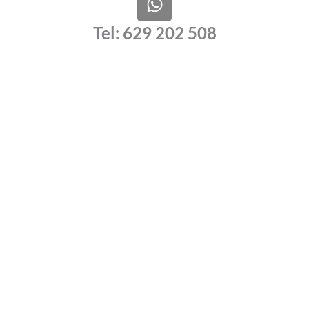
h
a
Tel: 629 202 508
t
s
a
p
p