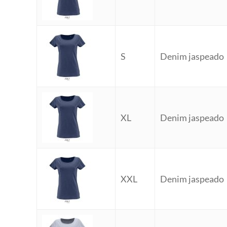
S
Denim jaspeado
XL
Denim jaspeado
XXL
Denim jaspeado