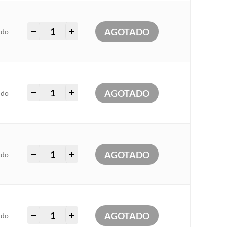
-
+
AGOTADO
ido
-
+
AGOTADO
ido
-
+
AGOTADO
ido
-
+
AGOTADO
ido