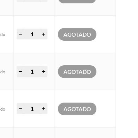
-
+
AGOTADO
ido
-
+
AGOTADO
ido
-
+
AGOTADO
ido