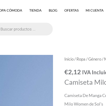
OPA CÓMODA
TIENDA
BLOG
OFERTAS
MI CUENTA
eda
ctos
Inicio
/
Ropa
/
Género
/
€
2,12
IVA Inclu
Camiseta Mil
Camiseta De Manga C
Milo Women de Sol’s