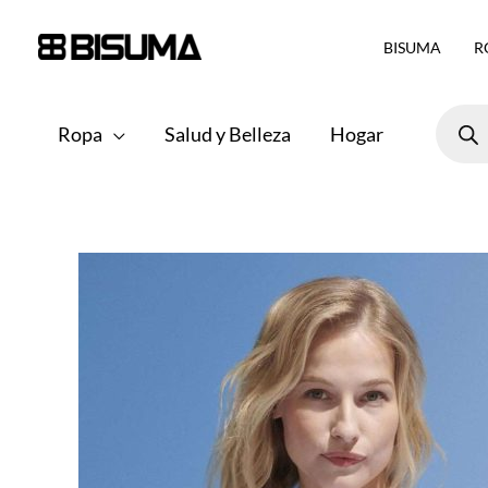
Ir
BISUMA
R
al
contenido
Búsqu
de
Ropa
Salud y Belleza
Hogar
produ