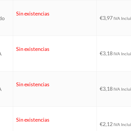
Sin existencias
€
3,97
ado
IVA Inclu
Sin existencias
€
3,18
A
IVA Inclu
Sin existencias
€
3,18
A
IVA Inclu
Sin existencias
€
2,12
IVA Inclu