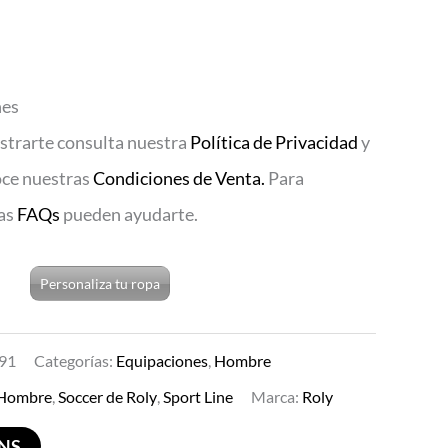
nes
istrarte consulta nuestra
Política de Privacidad
y
oce nuestras
Condiciones de Venta.
Para
ras
FAQs
pueden ayudarte.
Personaliza tu ropa
91
Categorías:
Equipaciones
,
Hombre
Hombre
,
Soccer de Roly
,
Sport Line
Marca:
Roly
ONS