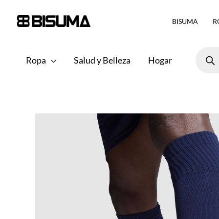
Ir
BISUMA
R
al
contenido
Búsqu
de
Ropa
Salud y Belleza
Hogar
produ