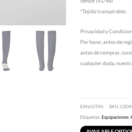
Senior (41/46)
*Tejido transpirable.
Privacidad y Condicio
Por favor, antes de reg
antes de comprar, con
cualquier duda, nuest
EAN/GTIN:
SKU:
CE04
Etiquetas:
Equipaciones
,
AVAILABLE OPTI