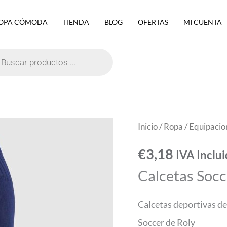
OPA CÓMODA
TIENDA
BLOG
OFERTAS
MI CUENTA
eda
ctos
Inicio
/
Ropa
/
Equipacio
€
3,18
IVA Inclu
Calcetas Socc
Calcetas deportivas de
Soccer de Roly