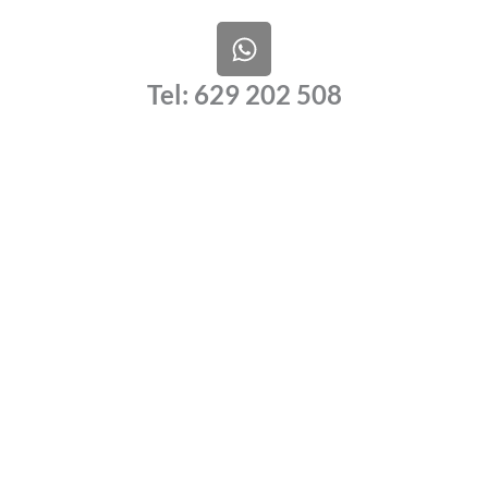
W
h
a
Tel: 629 202 508
t
s
a
p
p