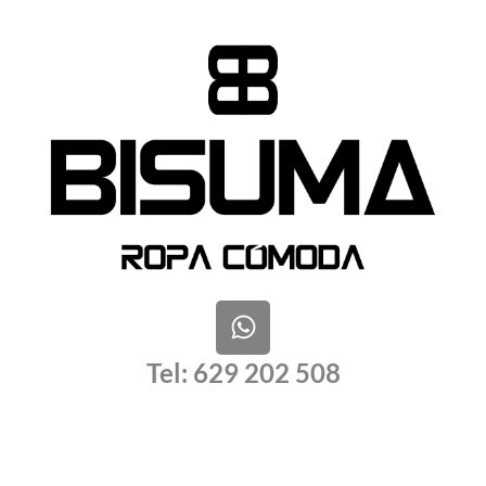
W
h
a
Tel: 629 202 508
t
s
a
p