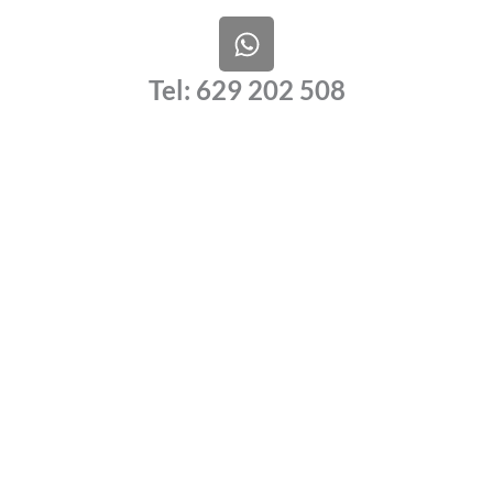
W
h
a
Tel: 629 202 508
t
s
a
p
p