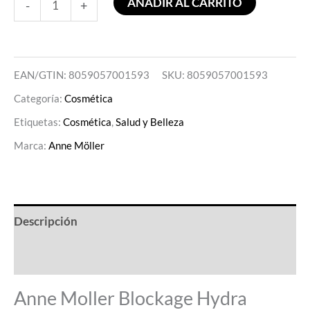
AÑADIR AL CARRITO
-
+
EAN/GTIN: 8059057001593
SKU:
8059057001593
Categoría:
Cosmética
Etiquetas:
Cosmética
,
Salud y Belleza
Marca:
Anne Möller
Descripción
Valoraciones (0)
Anne Moller Blockage Hydra