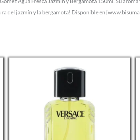
z Gómez Agua Fresca Jazmín y Bergamota 150ml. Su aroma flo
scura del jazmín y la bergamota! Disponible en [www.bisuma