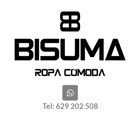
W
h
a
Tel: 629 202 508
t
s
a
p