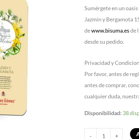
Jazmin
Sumérgete en un oasis 
Ber
Jazmín y Bergamota 15
150
de
www.bisuma.es
de 
L
desde su pedido.
cantidad
Privacidad y Condicio
Por favor, antes de reg
antes de comprar, con
cualquier duda, nuest
Disponibilidad:
38 dis
-
+