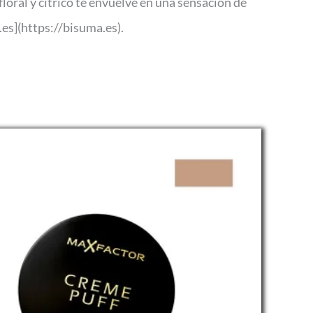
ral y cítrico te envuelve en una sensación de
.es](https://bisuma.es).