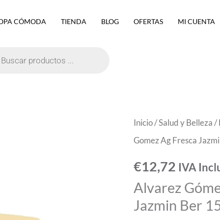
OPA CÓMODA
TIENDA
BLOG
OFERTAS
MI CUENTA
eda
ctos
Alvarez
Inicio
/
Salud y Belleza
/
Gómez
Gomez Ag Fresca Jazmi
Alvarez
€
12,72
IVA Incl
Gomez
Alvarez Góme
Ag
Jazmin Ber 1
Fresca