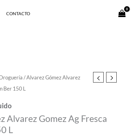
CONTACTO
Droguería
/ Alvarez Gómez Alvarez
n Ber 150 L
uido
z Alvarez Gomez Ag Fresca
50 L